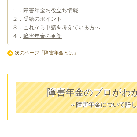
１．
障害年金お役立ち情報
２．
受給のポイント
３．
これから申請を考えている方へ
４．
障害年金の更新
次のページ「障害年金とは」
障害年金のプロがわ
～障害年金について詳